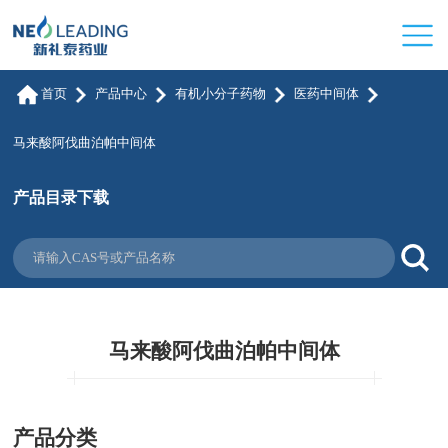
首页
产品中心
有机小分子药物
医药中间体
马来酸阿伐曲泊帕中间体
产品目录下载
马来酸阿伐曲泊帕中间体
产品分类