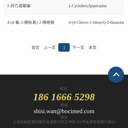
1-环己基哌嗪
1-Cyclohexylpiperazine
4-(4-氯-2-噻吩基)-2-噻唑胺
4-(4-Chloro-2-thienyl)-2-thiazolami
首页
上一页
1
下一页
末页
电话:
186 1666 5298
邮箱
shisi.wan@bocimed.com
地址
上海自由贸易试验区临港新片区正博路356号临港智造园六期E5