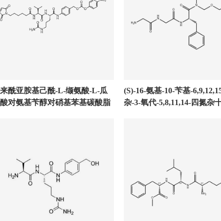
来酰亚胺基己酰-L-缬氨酸-L-瓜
(S)-16-氨基-10-苄基-6,9,12,
酸对氨基苄醇对硝基苯基碳酸脂
杂-3-氧代-5,8,11,14-四氮
基-1-油酸