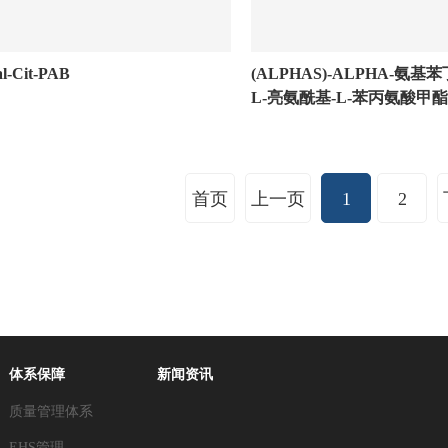
l-Cit-PAB
(ALPHAS)-ALPHA-氨基
L-亮氨酰基-L-苯丙氨酸甲酯
首页
上一页
1
2
体系保障
新闻资讯
质量管理体系
EHS管理